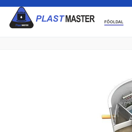
Ugrás
a
tartalomra
FŐOLDAL