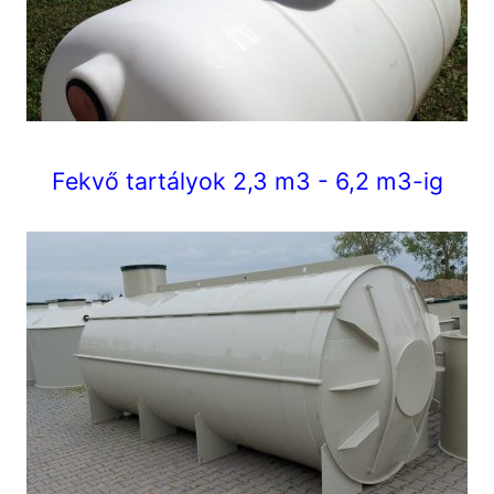
Fekvő tartályok 2,3 m3 - 6,2 m3-ig